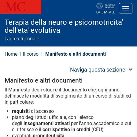
S
a
Toggl
l
t
Terapia della neuro e psicomotricita'
a
a
dell'eta' evolutiva
l
Laurea triennale
c
o
n
Home
Il corso
Manifesto e altri documenti
t
e
n
Naviga questa sezione
u
t
Manifesto e altri documenti
o
p
Il Manifesto degli studi è il documento che, ogni anno,
r
definisce le modalità di svolgimento di un corso di studi ed
i
n
in particolare:
c
requisiti
di accesso
i
p
piano degli studi ufficiale, con l'elenco
a
degli
insegnamenti attivati
per l'anno accademico a cui
l
si riferisce e il
corrispettivo in crediti
(CFU)
e
eventuali
propedeuticità