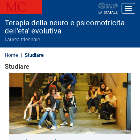
S
a
Toggl
l
t
Terapia della neuro e psicomotricita'
a
a
dell'eta' evolutiva
l
Laurea triennale
c
o
n
Home
Studiare
t
e
Studiare
n
u
t
o
p
r
i
n
c
i
p
a
l
e